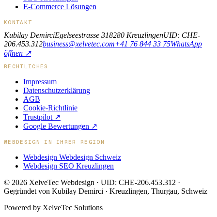
E-Commerce Lösungen
KONTAKT
Kubilay Demirci
Egelseestrasse 31
8280 Kreuzlingen
UID: CHE-
206.453.312
business@xelvetec.com
+41 76 844 33 75
WhatsApp
öffnen ↗
RECHTLICHES
Impressum
Datenschutzerklärung
AGB
Cookie-Richtlinie
Trustpilot ↗
Google Bewertungen ↗
WEBDESIGN IN IHRER REGION
Webdesign
Webdesign Schweiz
Webdesign
SEO Kreuzlingen
© 2026 XelveTec Webdesign · UID: CHE-206.453.312 ·
Gegründet von Kubilay Demirci · Kreuzlingen, Thurgau, Schweiz
Powered by
XelveTec Solutions