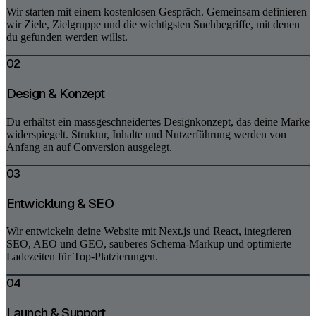
Wir starten mit einem kostenlosen Gespräch. Gemeinsam definieren
wir Ziele, Zielgruppe und die wichtigsten Suchbegriffe, mit denen
du gefunden werden willst.
02
Design & Konzept
Du erhältst ein massgeschneidertes Designkonzept, das deine Marke
widerspiegelt. Struktur, Inhalte und Nutzerführung werden von
Anfang an auf Conversion ausgelegt.
03
Entwicklung & SEO
Wir entwickeln deine Website mit Next.js und React, integrieren
SEO, AEO und GEO, sauberes Schema-Markup und optimierte
Ladezeiten für Top-Platzierungen.
04
Launch & Support