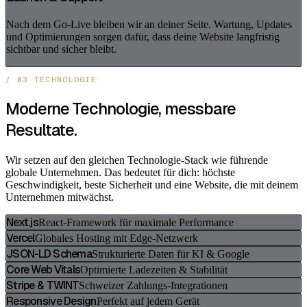
Nach dem Go-Live bleiben wir an deiner Seite. Wartung, Updates
und Optimierungen sorgen dafür, dass deine Website langfristig
sichtbar und sicher bleibt.
/ 03 TECHNOLOGIE
Moderne Technologie, messbare
Resultate.
Wir setzen auf den gleichen Technologie-Stack wie führende
globale Unternehmen. Das bedeutet für dich: höchste
Geschwindigkeit, beste Sicherheit und eine Website, die mit deinem
Unternehmen mitwächst.
Next.js
React-Framework für maximale Performance
Vercel
Globales Hosting mit Edge-Netzwerk
JSON-LD Schema
Strukturierte Daten für KI & Google
Core Web Vitals
Optimierte Ladezeiten & Stabilität
Stripe & TWINT
Schweizer Zahlungs-Integrationen
Responsive Design
Perfekt auf jedem Gerät