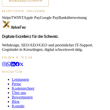
WhatsApp öffnen
AKZEPTIERTE ZAHLUNGEN
Stripe
TWINT
Apple Pay
Google Pay
Banküberweisung
XelveTec
Digitale Exzellenz für die Schweiz.
Webdesign, SEO/AEO/GEO und persönlicher IT-Support.
Gegründet in Kreuzlingen, digital schweizweit tätig.
FOLGEN & TEILEN
NAVIGATION
Leistungen
Preise
Kostenrechner
Über uns
Bewertungen
Blog
Kontakt