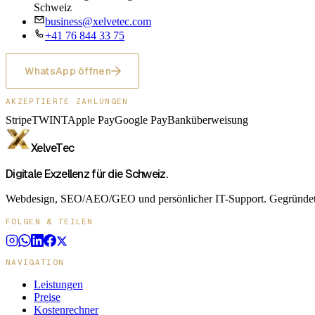
Schweiz
business@xelvetec.com
+41 76 844 33 75
WhatsApp öffnen
AKZEPTIERTE ZAHLUNGEN
Stripe
TWINT
Apple Pay
Google Pay
Banküberweisung
XelveTec
Digitale Exzellenz für die Schweiz.
Webdesign, SEO/AEO/GEO und persönlicher IT-Support. Gegründet in 
FOLGEN & TEILEN
NAVIGATION
Leistungen
Preise
Kostenrechner