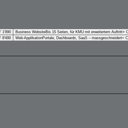
F
1'990
Business Website
Bis 15 Seiten, für KMU mit erweitertem Auftritt
+ 
F
8'490
Web-Applikation
Portale, Dashboards, SaaS – massgeschneidert
+ 