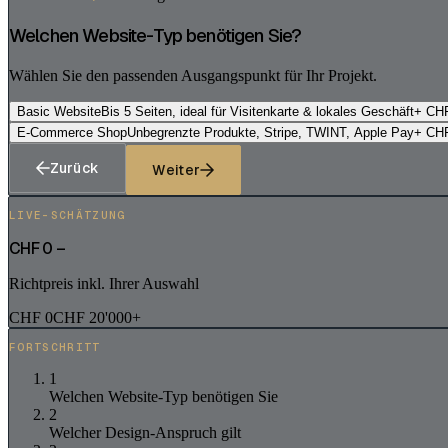
Welchen Website-Typ benötigen Sie?
Wählen Sie den passenden Ausgangspunkt für Ihr Projekt.
Basic Website
Bis 5 Seiten, ideal für Visitenkarte & lokales Geschäft
+ CH
E-Commerce Shop
Unbegrenzte Produkte, Stripe, TWINT, Apple Pay
+ CH
Zurück
Weiter
LIVE-SCHÄTZUNG
CHF
0
–
Richtpreis inkl. Ihrer Auswahl
CHF 0
CHF 20'000+
FORTSCHRITT
1
Welchen Website-Typ benötigen Sie
2
Welcher Design-Anspruch gilt