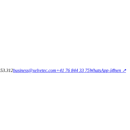
53.312
business@xelvetec.com
+41 76 844 33 75
WhatsApp öffnen ↗